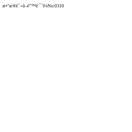
æ•°æ®è¯»å–é”™è¯¯ï¼No:0310